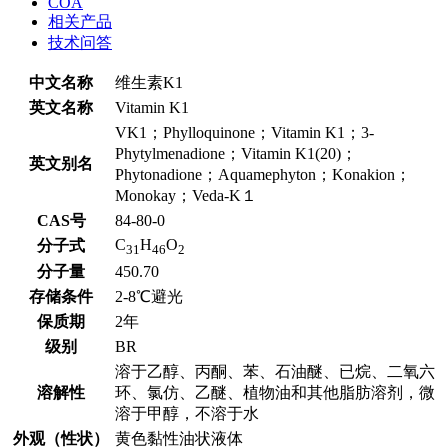
COA
相关产品
技术问答
中文名称
维生素K1
英文名称
Vitamin K1
VK1；Phylloquinone；Vitamin K1；3-
Phytylmenadione；Vitamin K1(20)；
英文别名
Phytonadione；Aquamephyton；Konakion；
Monokay；Veda-K１
CAS号
84-80-0
C
H
O
分子式
31
46
2
分子量
450.70
存储条件
2-8℃避光
保质期
2年
级别
BR
溶于乙醇、丙酮、苯、石油醚、已烷、二氧六
溶解性
环、氯仿、乙醚、植物油和其他脂肪溶剂，微
溶于甲醇，不溶于水
外观（性状）
黄色黏性油状液体