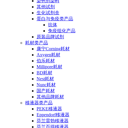
染色剂染料
其他试剂
生化试剂盒
蛋白与免疫类产品
抗体
免疫组化产品
原装品牌试剂
耗材类产品
康宁Corning耗材
Axygen耗材
伯乐耗材
Millipore耗材
BD耗材
Nest耗材
Nunc耗材
国产耗材
其他品牌耗材
移液器类产品
PEKE移液器
Eppendorf移液器
芬兰雷勃移液器
芬兰百得移液器