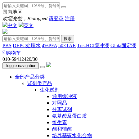
国内地区
欢迎光临，Biotopped
请登录
注册
中文
英文
搜索
PBS
DEPC处理水
4%PFA
50×TAE
Tris-HCl缓冲液
Gluta固定液
0
购物车
010-59412420/30
Toggle navigation
全部产品分类
试剂类产品
生化试剂
通用缓冲液
对照品
分离试剂
氨基酸及蛋白质
维生素
酶和辅酶
培养基碳水化合物