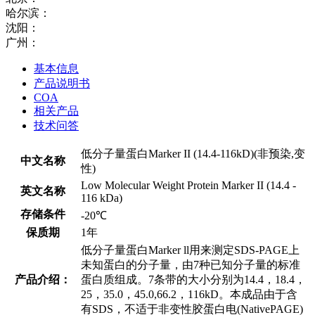
哈尔滨：
沈阳：
广州：
基本信息
产品说明书
COA
相关产品
技术问答
低分子量蛋白Marker II (14.4-116kD)(非预染,变
中文名称
性)
Low Molecular Weight Protein Marker II (14.4 -
英文名称
116 kDa)​
存储条件
-20℃
保质期
1年
低分子量蛋白Marker ll用来测定SDS-PAGE上
未知蛋白的分子量，由7种已知分子量的标准
产品介绍：
蛋白质组成。7条带的大小分别为14.4，18.4，
25，35.0，45.0,66.2，116kD。本成品由于含
有SDS，不适于非变性胶蛋白电(NativePAGE)