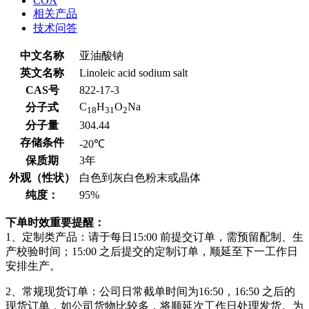
COA
相关产品
技术问答
中文名称
亚油酸钠
英文名称
Linoleic acid sodium salt
CAS号
822-17-3
C
H
O
Na
分子式
18
31
2
分子量
304.44
存储条件
-20℃
保质期
3年
外观（性状）
白色到灰白色粉末或晶体
纯度：
95%
下单时效重要提醒：
1、定制类产品：请于每日15:00 前提交订单，需预留配制、生
产校验时间；15:00 之后提交的定制订单，顺延至下一工作日
安排生产。
2、常规现货订单：公司日常截单时间为16:50，16:50 之后的
现货订单，如公司货物比较多，将顺延次工作日处理发货。为