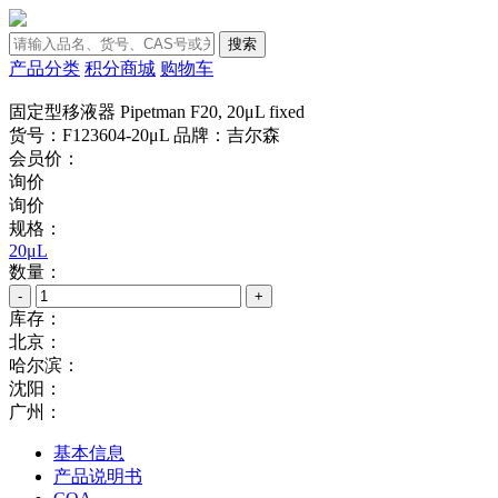
搜索
产品分类
积分商城
购物车
固定型移液器 Pipetman F20, 20μL fixed
货号：F123604-20μL
品牌：吉尔森
会员价：
询价
询价
规格：
20μL
数量：
-
+
库存：
北京：
哈尔滨：
沈阳：
广州：
基本信息
产品说明书