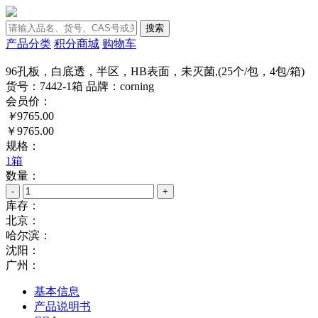
搜索
产品分类
积分商城
购物车
96孔板，白底透，半区，HB表面，未灭菌,(25个/包，4包/箱)
货号：7442-1箱
品牌：corning
会员价：
￥
9765.00
￥9765.00
规格：
1箱
数量：
-
+
库存：
北京：
哈尔滨：
沈阳：
广州：
基本信息
产品说明书