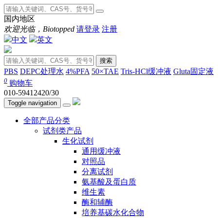
国内地区
欢迎光临，Biotopped
请登录
注册
中文
英文
搜索
PBS
DEPC处理水
4%PFA
50×TAE
Tris-HCl缓冲液
Gluta固定液
0
购物车
010-59412420/30
Toggle navigation
全部产品分类
试剂类产品
生化试剂
通用缓冲液
对照品
分离试剂
氨基酸及蛋白质
维生素
酶和辅酶
培养基碳水化合物