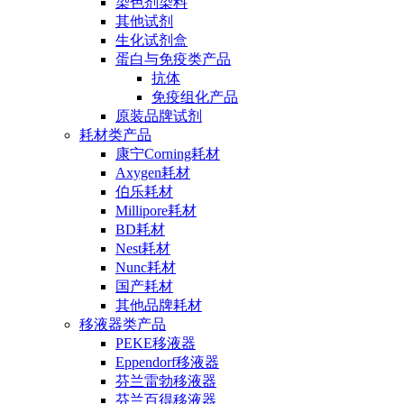
染色剂染料
其他试剂
生化试剂盒
蛋白与免疫类产品
抗体
免疫组化产品
原装品牌试剂
耗材类产品
康宁Corning耗材
Axygen耗材
伯乐耗材
Millipore耗材
BD耗材
Nest耗材
Nunc耗材
国产耗材
其他品牌耗材
移液器类产品
PEKE移液器
Eppendorf移液器
芬兰雷勃移液器
芬兰百得移液器