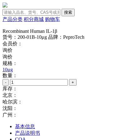
搜索
产品分类
积分商城
购物车
Recombinant Human IL-1β
货号：200-01B-10μg
品牌：PeproTech
会员价：
询价
询价
规格：
10μg
数量：
-
+
库存：
北京：
哈尔滨：
沈阳：
广州：
基本信息
产品说明书
COA