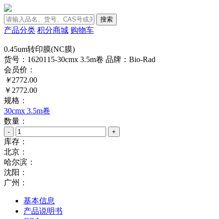
搜索
产品分类
积分商城
购物车
0.45um转印膜(NC膜)
货号：1620115-30cmx 3.5m卷
品牌：Bio-Rad
会员价：
￥
2772.00
￥2772.00
规格：
30cmx 3.5m卷
数量：
-
+
库存：
北京：
哈尔滨：
沈阳：
广州：
基本信息
产品说明书