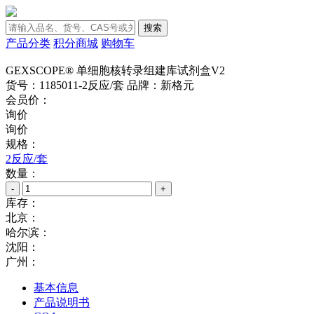
搜索
产品分类
积分商城
购物车
GEXSCOPE® 单细胞核转录组建库试剂盒V2
货号：1185011-2反应/套
品牌：新格元
会员价：
询价
询价
规格：
2反应/套
数量：
-
+
库存：
北京：
哈尔滨：
沈阳：
广州：
基本信息
产品说明书