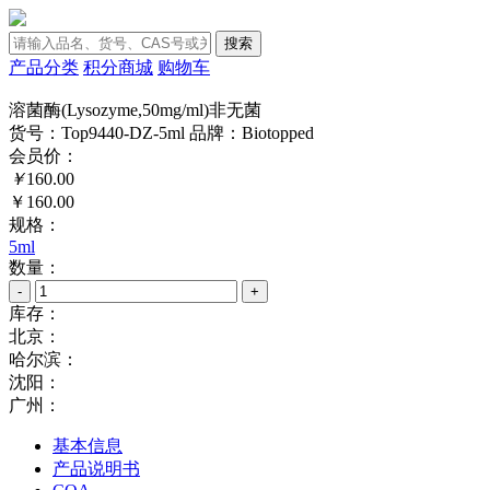
搜索
产品分类
积分商城
购物车
溶菌酶(Lysozyme,50mg/ml)非无菌
货号：Top9440-DZ-5ml
品牌：Biotopped
会员价：
￥
160.00
￥160.00
规格：
5ml
数量：
-
+
库存：
北京：
哈尔滨：
沈阳：
广州：
基本信息
产品说明书