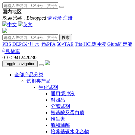
国内地区
欢迎光临，Biotopped
请登录
注册
中文
英文
搜索
PBS
DEPC处理水
4%PFA
50×TAE
Tris-HCl缓冲液
Gluta固定液
0
购物车
010-59412420/30
Toggle navigation
全部产品分类
试剂类产品
生化试剂
通用缓冲液
对照品
分离试剂
氨基酸及蛋白质
维生素
酶和辅酶
培养基碳水化合物