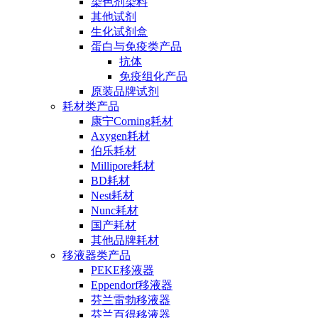
染色剂染料
其他试剂
生化试剂盒
蛋白与免疫类产品
抗体
免疫组化产品
原装品牌试剂
耗材类产品
康宁Corning耗材
Axygen耗材
伯乐耗材
Millipore耗材
BD耗材
Nest耗材
Nunc耗材
国产耗材
其他品牌耗材
移液器类产品
PEKE移液器
Eppendorf移液器
芬兰雷勃移液器
芬兰百得移液器