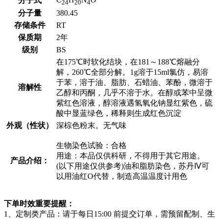
分子式
24
20
4
分子量
380.45
存储条件
RT
保质期
2年
级别
BS
在175℃时软化结块，在181～188℃熔融分
解，260℃全部分解。1g溶于15ml氯仿，易溶
于苯，溶于油、脂肪、石蜡油、苯酚，微溶于
溶解性
乙醇和丙酮，几乎不溶于水。在醇或苯中呈微
紫红色溶液，醇溶液遇氢氧化钠显红紫色，硫
酸中显蓝绿色，稀释则生成红色沉淀
外观（性状）
深棕色粉末。无气味
生物染色试验：合格
用途：本品仅供科研，不得用于其它用途。
产品介绍：
(以下用途仅供参考)油和脂肪染色，苏丹Ⅳ可
以用油红O代替，制造高温温度计用色
下单时效重要提醒：
1、定制类产品：请于每日15:00 前提交订单，需预留配制、生