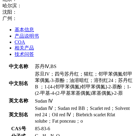
哈尔滨：
沈阳：
广州：
基本信息
产品说明书
COA
相关产品
技术问答
中文名称
苏丹Ⅳ,BS
苏旦IV；四号苏丹红；猩红；邻甲苯偶氮邻甲
苯偶氮-3-萘酚；油溶暗红；溶剂红24；苏丹红
中文别名
B ；1-[4-(邻甲苯偶氮)邻甲苯偶氮]-2-萘酚；1-
(2-甲基-4-(2-甲基苯基偶氮)苯基偶氮)-2-萘
英文名称
Sudan Ⅳ
Sudan Ⅳ；Sudan red BB；Scarlet red；Solvent
英文别名
red 24；Oil red Ⅳ；Biebrich scarlet Rfat
solube；Fat ponceau；o
CAS号
85-83-6
C
H
N
O