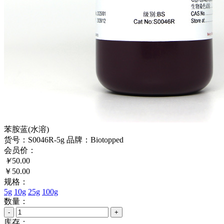
苯胺蓝(水溶)
货号：S0046R-5g
品牌：Biotopped
会员价：
￥
50.00
￥50.00
规格：
5g
10g
25g
100g
数量：
-
+
库存：