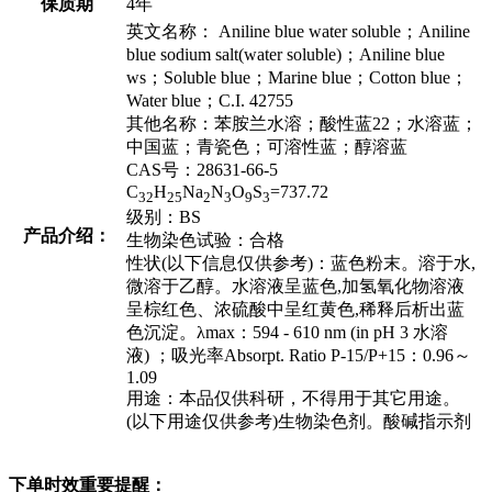
保质期
4年
英文名称： Aniline blue water soluble；Aniline
blue sodium salt(water soluble)；Aniline blue
ws；Soluble blue；Marine blue；Cotton blue；
Water blue；C.I. 42755
其他名称：苯胺兰水溶；酸性蓝22；水溶蓝；
中国蓝；青瓷色；可溶性蓝；醇溶蓝
CAS号：28631-66-5
C
H
Na
N
O
S
=737.72
32
25
2
3
9
3
级别：BS
产品介绍：
生物染色试验：合格
性状(以下信息仅供参考)：蓝色粉末。溶于水,
微溶于乙醇。水溶液呈蓝色,加氢氧化物溶液
呈棕红色、浓硫酸中呈红黄色,稀释后析出蓝
色沉淀。λmax：594 - 610 nm (in pH 3 水溶
液) ；吸光率Absorpt. Ratio P-15/P+15：0.96～
1.09
用途：本品仅供科研，不得用于其它用途。
(以下用途仅供参考)生物染色剂。酸碱指示剂
下单时效重要提醒：