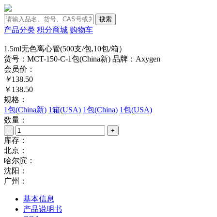
搜索
产品分类
积分商城
购物车
1.5ml无色离心管(500支/包,10包/箱）
货号：MCT-150-C-1包(China新)
品牌：Axygen
会员价：
￥
138.50
￥138.50
规格：
1包(China新)
1箱(USA)
1包(China)
1包(USA)
数量：
-
+
库存：
北京：
哈尔滨：
沈阳：
广州：
基本信息
产品说明书