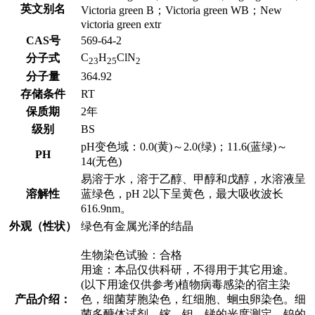
英文别名
Victoria green B；Victoria green WB；New
victoria green extr
CAS号
569-64-2
C
H
ClN
分子式
23
25
2
分子量
364.92
存储条件
RT
保质期
2年
级别
BS
pH变色域：0.0(黄)～2.0(绿)；11.6(蓝绿)～
PH
14(无色)
易溶于水，溶于乙醇、甲醇和戊醇，水溶液呈
溶解性
蓝绿色，pH 2以下呈黄色，最大吸收波长
616.9nm。
外观（性状）
绿色有金属光泽的结晶
生物染色试验：合格
用途：本品仅供科研，不得用于其它用途。
(以下用途仅供参考)植物病毒感染的宿主染
产品介绍：
色，细菌芽胞染色，红细胞、蛔虫卵染色。细
菌多醣体试剂。镓、钽、锑的光度测定，钨的