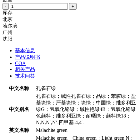
-
+
库存：
北京：
哈尔滨：
广州：
沈阳：
基本信息
产品说明书
COA
相关产品
技术问答
中文名称
孔雀石绿
孔雀石绿；碱性孔雀石绿；品绿；苯胺绿；盐
基块绿；严基块绿；块绿；中国绿；维多利亚
中文别名
绿G；氢氧化铬绿；碱性艳绿4B；氢氧化铬绿
色颜料；维多利亚绿；耐晒绿；颜料绿18；
N,N,N′,N′-四甲基-4,4′-
英文名称
Malachite green
Malachite green；China green；Light green N；