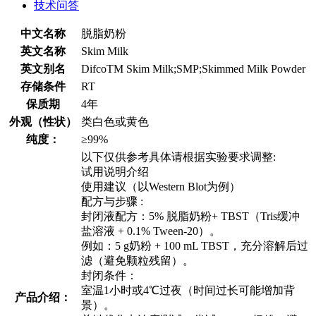
技术问答
中文名称
脱脂奶粉
英文名称
Skim Milk
英文别名
DifcoTM Skim Milk;SMP;Skimmed Milk Powder
存储条件
RT
保质期
4年
外观（性状）
类白色或黄色
纯度：
≥99%
以下仅供参考具体请根据实验要求调整:
试用说明介绍
使用建议（以Western Blot为例）
配方与步骤 :
封闭液配方：5% 脱脂奶粉+ TBST（Tris缓冲
盐溶液 + 0.1% Tween-20）。
例如：5 g奶粉 + 100 mL TBST，充分溶解后过
滤（避免颗粒残留）。
封闭条件：
室温1小时或4℃过夜（时间过长可能增加背
产品介绍：
景）。