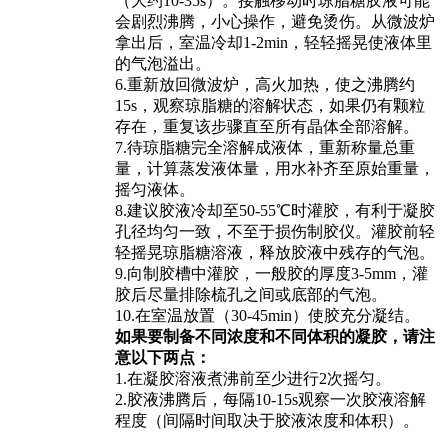
（大约10-35s）。接触移动时琼脂糖胶液可能
会剧烈沸腾，小心操作，避免烫伤。从微波炉
拿出后，室温冷却1-2min，轻轻摇晃使液体里
的气泡溢出。
6.重新放回微波炉，高火加热，使之沸腾约
15s，观察琼脂糖的溶解状态，如果仍有颗粒
存在，重复该步骤直至所有晶体全部溶解。
7.待琼脂糖完全溶解成液体，重新称量总重
量，计算蒸发液体量，用水补齐至原始重量，
摇匀液体。
8.建议胶液冷却至50-55℃时灌胶，有利于凝胶
孔径均匀一致，不至于损伤制胶仪。灌胶前轻
轻摇晃琼脂糖溶液，释放胶液中残存的气泡。
9.向制胶槽中灌胶，一般胶的厚度3-5mm，灌
胶后尽量排除梳孔之间或底部的气泡。
10.在室温放置（30-45min）使胶充分凝结。
如果要制备不同浓度和不同体积的凝胶，请注
意以下两点：
1.在凝胶溶液煮沸前至少进行2次摇匀。
2.胶液沸腾后，每隔10-15s观察一次胶液溶解
程度（间隔时间取决于胶液浓度和体积）。