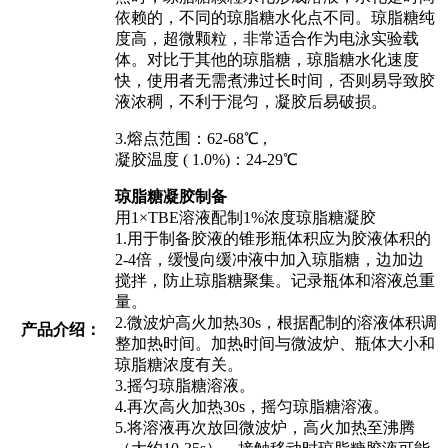
依赖的，不同的琼脂糖水化点不同。琼脂糖纯
度高，超微颗粒，非常适合作为电泳实验载
体。对比于其他的琼脂糖，琼脂糖水化速度
快，使用者无需煮沸过长时间，否则易导致胶
液浓稠，不利于混匀，凝胶后易破损。
3.熔点范围：62-68℃ ,
凝胶温度 ( 1.0%)：24-29℃
琼脂糖凝胶制备
用1×TBE溶液配制1%浓度琼脂糖凝胶
1.用于制备胶液的锥形瓶体积应为胶液体积的
2-4倍，缓慢向缓冲液中加入琼脂糖，边加边
搅拌，防止琼脂糖聚集。记录瓶体和溶液总重
量。
2.微波炉高火加热30s，根据配制的溶液体积调
产品介绍：
整加热时间。加热时间与微波炉、瓶体大小和
琼脂糖浓度有关。
3.摇匀琼脂糖溶液。
4.再次高火加热30s，摇匀琼脂糖溶液。
5.将溶液再次放回微波炉，高火加热至沸腾