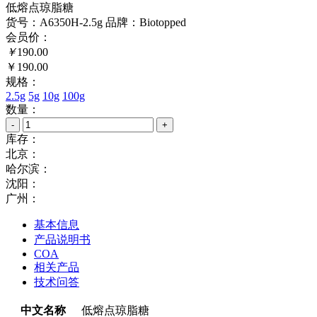
低熔点琼脂糖
货号：A6350H-2.5g
品牌：Biotopped
会员价：
￥
190.00
￥190.00
规格：
2.5g
5g
10g
100g
数量：
-
+
库存：
北京：
哈尔滨：
沈阳：
广州：
基本信息
产品说明书
COA
相关产品
技术问答
中文名称
低熔点琼脂糖